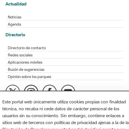
Actualidad
Noticias
Agenda
Directorio
Directorio de contacto
Redes sociales
Aplicaciones móviles
Buzón de sugerencias
Opinión sobre los parques
Este portal web únicamente utiliza cookies propias con finalidad
MAPA WEB
AVISO LEGAL
ACCESIBILIDAD
técnica, no recaba ni cede datos de carácter personal de los
usuarios sin su conocimiento. Sin embargo, contiene enlaces a
Diputación de Barcelona. Edifici Llacuna, 1a planta. Badajoz, 49.
sitios web de terceros con políticas de privacidad ajenas a la de la
08005 Barcelona. Tel. 934 022 428 / xarxaparcs@diba.cat