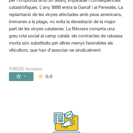
per l'Empordà amb un avanç imparable i conseqüències
catastròfiques. L'any 1888 entra la Garraf i al Penedès. La
replantació de les vinyes afectades amb peus americans,
immunes a la plaga, no evita la devastació de la major
part de les vinyes catalanes. La fil·loxera comprta una
greu crisi social al camp català: els contractes de rabassa
morta són substituïts per altres menys favorables als
viticultors, que han d'associar-se sindicalment.
108520 Accesos
La valoración media es de 0 estrellas de 
-
0.0