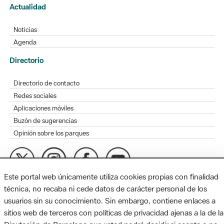
Actualidad
Noticias
Agenda
Directorio
Directorio de contacto
Redes sociales
Aplicaciones móviles
Buzón de sugerencias
Opinión sobre los parques
Este portal web únicamente utiliza cookies propias con finalidad
MAPA WEB
AVISO LEGAL
ACCESIBILIDAD
técnica, no recaba ni cede datos de carácter personal de los
usuarios sin su conocimiento. Sin embargo, contiene enlaces a
Diputación de Barcelona. Edifici Llacuna, 1a planta. Badajoz, 49.
sitios web de terceros con políticas de privacidad ajenas a la de la
08005 Barcelona. Tel. 934 022 428 / xarxaparcs@diba.cat