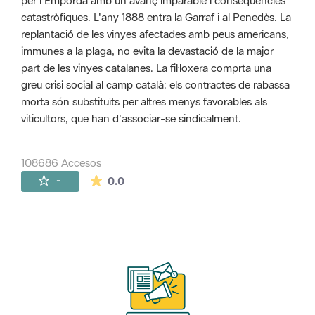
per l'Empordà amb un avanç imparable i conseqüències
catastròfiques. L'any 1888 entra la Garraf i al Penedès. La
replantació de les vinyes afectades amb peus americans,
immunes a la plaga, no evita la devastació de la major
part de les vinyes catalanes. La fil·loxera comprta una
greu crisi social al camp català: els contractes de rabassa
morta són substituïts per altres menys favorables als
viticultors, que han d'associar-se sindicalment.
108686 Accesos
La valoración media es de 0 estrellas de 
-
0.0