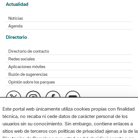
Actualidad
Noticias
Agenda
Directorio
Directorio de contacto
Redes sociales
Aplicaciones móviles
Buzón de sugerencias
Opinión sobre los parques
Este portal web únicamente utiliza cookies propias con finalidad
MAPA WEB
AVISO LEGAL
ACCESIBILIDAD
técnica, no recaba ni cede datos de carácter personal de los
usuarios sin su conocimiento. Sin embargo, contiene enlaces a
Diputación de Barcelona. Edifici Llacuna, 1a planta. Badajoz, 49.
sitios web de terceros con políticas de privacidad ajenas a la de la
08005 Barcelona. Tel. 934 022 428 / xarxaparcs@diba.cat