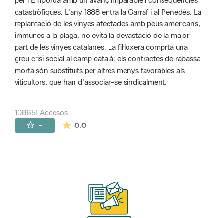
per l'Empordà amb un avanç imparable i conseqüències
catastròfiques. L'any 1888 entra la Garraf i al Penedès. La
replantació de les vinyes afectades amb peus americans,
immunes a la plaga, no evita la devastació de la major
part de les vinyes catalanes. La fil·loxera comprta una
greu crisi social al camp català: els contractes de rabassa
morta són substituïts per altres menys favorables als
viticultors, que han d'associar-se sindicalment.
108651 Accesos
La valoración media es de 0 estrellas de 
-
0.0