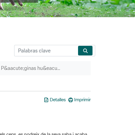
P&aacute;ginas hu&eacute;rfanas
Detalles
Imprimir
els ceps, es nodreix de la seva saba i acaba