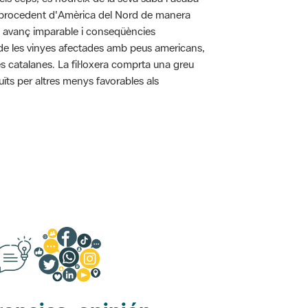
pa procedent d'Amèrica del Nord de manera
n avanç imparable i conseqüències
ó de les vinyes afectades amb peus americans,
s catalanes. La fil·loxera comprta una greu
uïts per altres menys favorables als