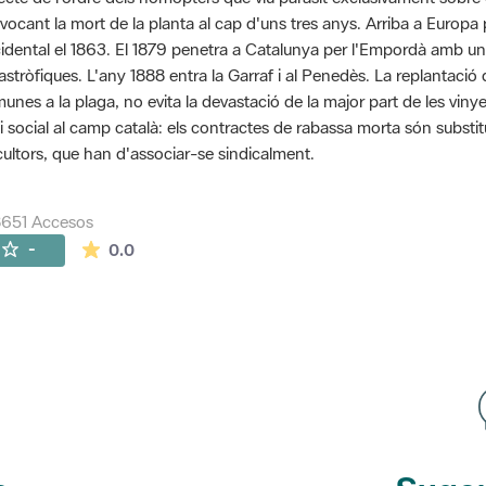
vocant la mort de la planta al cap d'uns tres anys. Arriba a Euro
idental el 1863. El 1879 penetra a Catalunya per l'Empordà amb u
astròfiques. L'any 1888 entra la Garraf i al Penedès. La replantaci
unes a la plaga, no evita la devastació de la major part de les vinye
si social al camp català: els contractes de rabassa morta són substit
icultors, que han d'associar-se sindicalment.
651 Accesos
La valoración media es de 0 estrellas de 5.
-
0.0