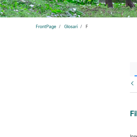
FrontPage
Glosari
F
Glo
Fi
Ins