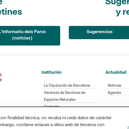
e
Suger
etines
y r
L'Informatiu dels Parcs
Sugerencias
(noticias)
Institución
Actualidad
La Diputación de Barcelona
Noticias
Gerencia de Servicios de
Agenda
Espacios Naturales
Contacto
con finalidad técnica, no recaba ni cede datos de carácter
embargo, contiene enlaces a sitios web de terceros con