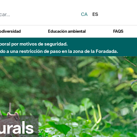
CA
ES
odiversidad
Educación ambiental
FAQS
emporal por motivos de seguridad.
o a una restricción de paso en la zona de la Foradada.
urals