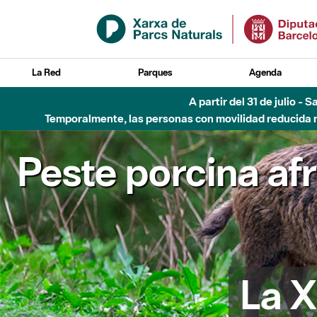
Saltar al contenido principal
La Red
Parques
Agenda
A partir del 31 de julio - 
Temporalmente, las personas con movilidad reducida no
Peste porcina af
La X