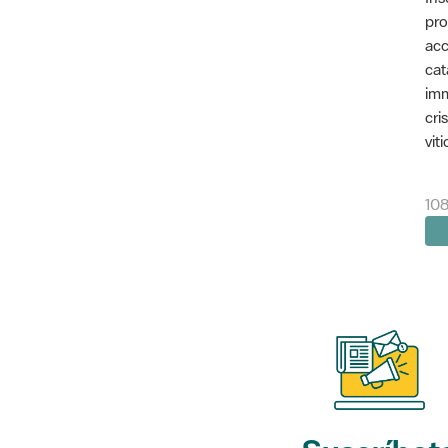
pro
acc
cat
imm
cri
vit
108