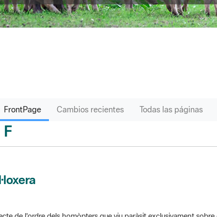
FrontPage
Cambios recientes
Todas las páginas
F
sari
l·loxera
ecte de l'ordre dels homòpters que viu paràsit exclusivament sobre 