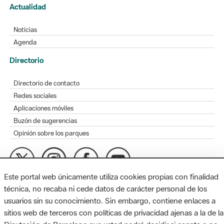
Actualidad
Noticias
Agenda
Directorio
Directorio de contacto
Redes sociales
Aplicaciones móviles
Buzón de sugerencias
Opinión sobre los parques
Este portal web únicamente utiliza cookies propias con finalidad
MAPA WEB
AVISO LEGAL
ACCESIBILIDAD
técnica, no recaba ni cede datos de carácter personal de los
usuarios sin su conocimiento. Sin embargo, contiene enlaces a
Diputación de Barcelona. Edifici Llacuna, 1a planta. Badajoz, 49.
sitios web de terceros con políticas de privacidad ajenas a la de la
08005 Barcelona. Tel. 934 022 428 / xarxaparcs@diba.cat