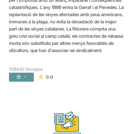
per l'Empordà amb un avanç imparable i conseqüències
catastròfiques. L'any 1888 entra la Garraf i al Penedès. La
replantació de les vinyes afectades amb peus americans,
immunes a la plaga, no evita la devastació de la major
part de les vinyes catalanes. La fil·loxera comprta una
greu crisi social al camp català: els contractes de rabassa
morta són substituïts per altres menys favorables als
viticultors, que han d'associar-se sindicalment.
108442 Accesos
La valoración media es de 0 estrellas de 
-
0.0