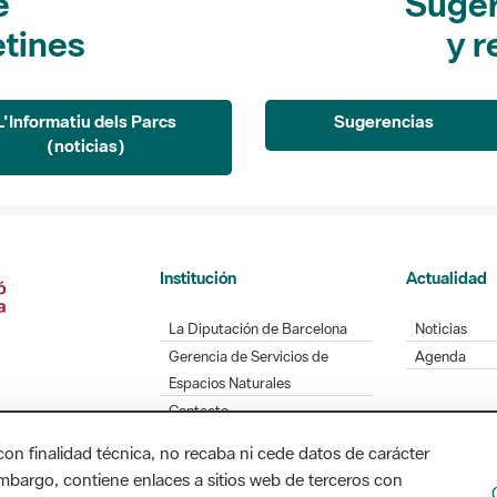
e
Suger
etines
y r
L'Informatiu dels Parcs
Sugerencias
(noticias)
Institución
Actualidad
La Diputación de Barcelona
Noticias
Gerencia de Servicios de
Agenda
Espacios Naturales
Contacto
con finalidad técnica, no recaba ni cede datos de carácter
embargo, contiene enlaces a sitios web de terceros con