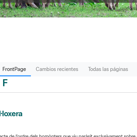
FrontPage
Cambios recientes
Todas las páginas
F
sari
l·loxera
ecte de l'ordre dels homòpters que viu paràsit exclusivament sobre 