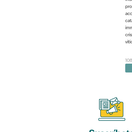
pro
acc
cat
imm
cri
vit
10