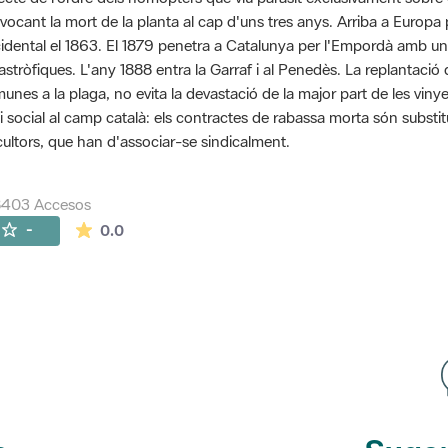
vocant la mort de la planta al cap d'uns tres anys. Arriba a Euro
idental el 1863. El 1879 penetra a Catalunya per l'Empordà amb u
astròfiques. L'any 1888 entra la Garraf i al Penedès. La replantaci
unes a la plaga, no evita la devastació de la major part de les vinye
si social al camp català: els contractes de rabassa morta són substit
icultors, que han d'associar-se sindicalment.
8403 Accesos
La valoración media es de 0 estrellas de 5.
-
0.0