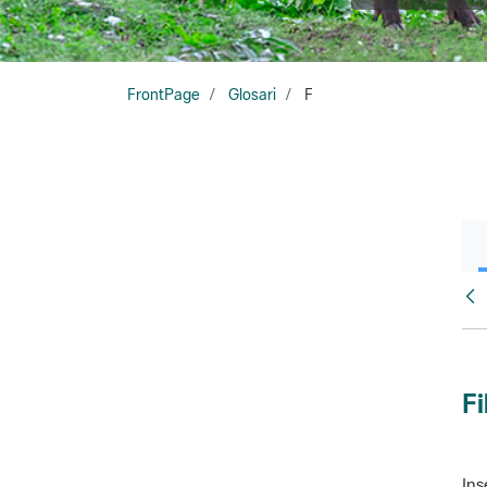
FrontPage
Glosari
F
Glo
Fi
Ins