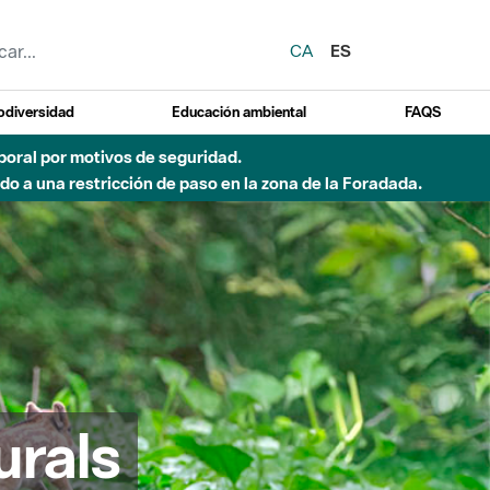
CA
ES
odiversidad
Educación ambiental
FAQS
emporal por motivos de seguridad.
o a una restricción de paso en la zona de la Foradada.
urals