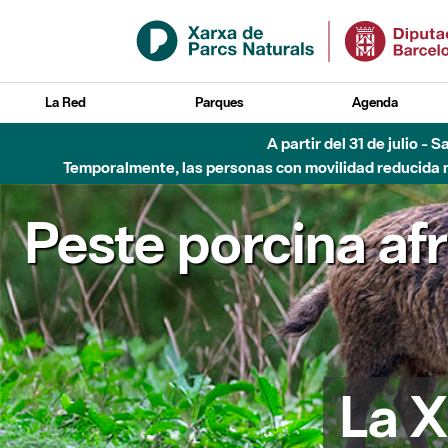
Saltar al contenido principal
La Red
Parques
Agenda
A partir del 31 de julio - 
Temporalmente, las personas con movilidad reducida no
Peste porcina af
La X