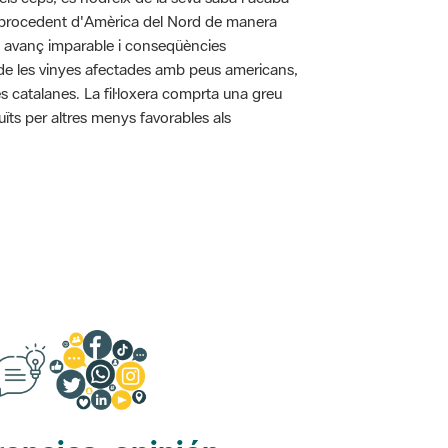
pa procedent d'Amèrica del Nord de manera
n avanç imparable i conseqüències
ó de les vinyes afectades amb peus americans,
s catalanes. La fil·loxera comprta una greu
uïts per altres menys favorables als