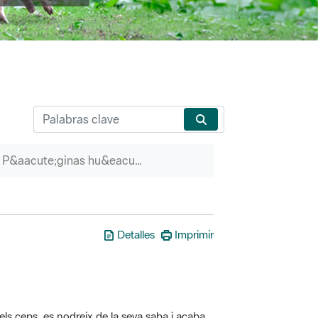
P&aacute;ginas hu&eacute;rfanas
Detalles
Imprimir
els ceps, es nodreix de la seva saba i acaba