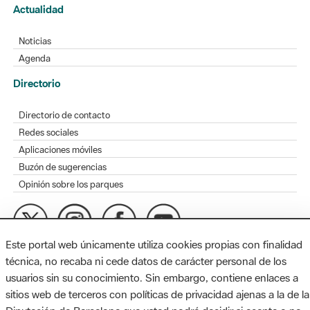
Actualidad
Noticias
Agenda
Directorio
Directorio de contacto
Redes sociales
Aplicaciones móviles
Buzón de sugerencias
Opinión sobre los parques
Este portal web únicamente utiliza cookies propias con finalidad
MAPA WEB
AVISO LEGAL
ACCESIBILIDAD
técnica, no recaba ni cede datos de carácter personal de los
usuarios sin su conocimiento. Sin embargo, contiene enlaces a
Diputación de Barcelona. Edifici Llacuna, 1a planta. Badajoz, 49.
sitios web de terceros con políticas de privacidad ajenas a la de la
08005 Barcelona. Tel. 934 022 428 / xarxaparcs@diba.cat