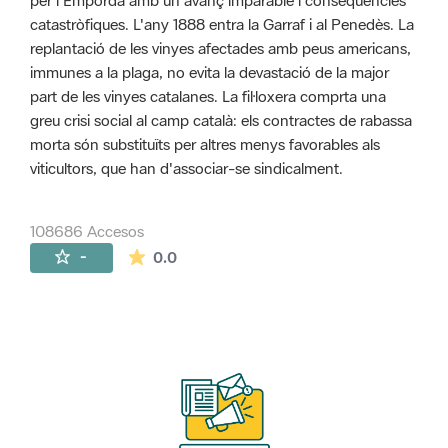
per l'Empordà amb un avanç imparable i conseqüències
catastròfiques. L'any 1888 entra la Garraf i al Penedès. La
replantació de les vinyes afectades amb peus americans,
immunes a la plaga, no evita la devastació de la major
part de les vinyes catalanes. La fil·loxera comprta una
greu crisi social al camp català: els contractes de rabassa
morta són substituïts per altres menys favorables als
viticultors, que han d'associar-se sindicalment.
108686 Accesos
La valoración media es de 0 estrellas de 
-
0.0