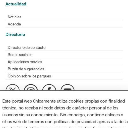
Actualidad
Noticias
Agenda
Directorio
Directorio de contacto
Redes sociales
Aplicaciones móviles
Buzón de sugerencias
Opinión sobre los parques
Este portal web únicamente utiliza cookies propias con finalidad
MAPA WEB
AVISO LEGAL
ACCESIBILIDAD
técnica, no recaba ni cede datos de carácter personal de los
usuarios sin su conocimiento. Sin embargo, contiene enlaces a
Diputación de Barcelona. Edifici Llacuna, 1a planta. Badajoz, 49.
sitios web de terceros con políticas de privacidad ajenas a la de la
08005 Barcelona. Tel. 934 022 428 / xarxaparcs@diba.cat