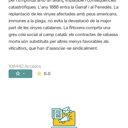
per l'Empordà amb un avanç imparable i conseqüències
catastròfiques. L'any 1888 entra la Garraf i al Penedès. La
replantació de les vinyes afectades amb peus americans,
immunes a la plaga, no evita la devastació de la major
part de les vinyes catalanes. La fil·loxera comprta una
greu crisi social al camp català: els contractes de rabassa
morta són substituïts per altres menys favorables als
viticultors, que han d'associar-se sindicalment.
108442 Accesos
La valoración media es de 0 estrellas de 
-
0.0