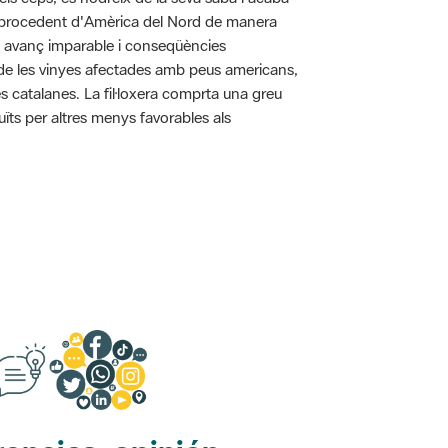
pa procedent d'Amèrica del Nord de manera
n avanç imparable i conseqüències
ó de les vinyes afectades amb peus americans,
s catalanes. La fil·loxera comprta una greu
uïts per altres menys favorables als