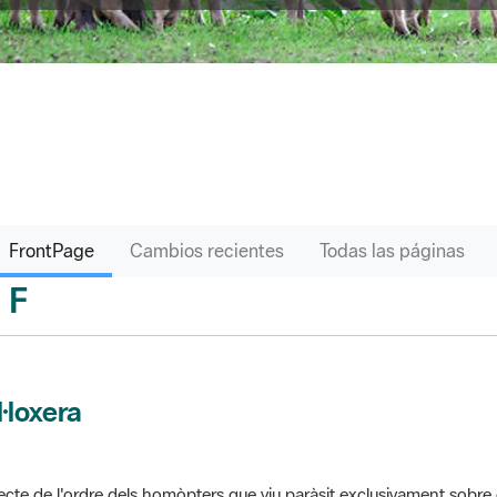
FrontPage
Cambios recientes
Todas las páginas
F
sari
l·loxera
ecte de l'ordre dels homòpters que viu paràsit exclusivament sobre 