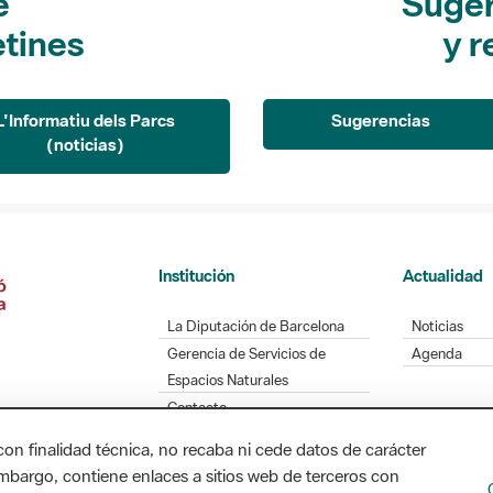
e
Suger
etines
y r
L'Informatiu dels Parcs
Sugerencias
(noticias)
Institución
Actualidad
La Diputación de Barcelona
Noticias
Gerencia de Servicios de
Agenda
Espacios Naturales
Contacto
con finalidad técnica, no recaba ni cede datos de carácter
embargo, contiene enlaces a sitios web de terceros con