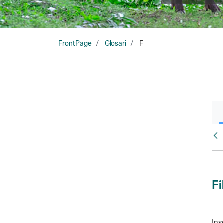
FrontPage
Glosari
F
Glo
Fi
Ins