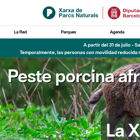
Saltar al contenido principal
La Red
Parques
Agenda
A partir del 31 de julio - 
Temporalmente, las personas con movilidad reducida no
Peste porcina af
La X