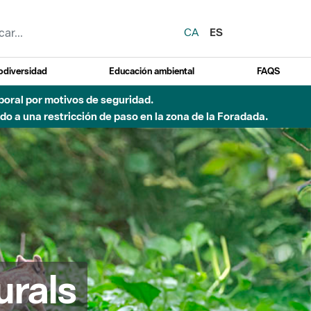
CA
ES
odiversidad
Educación ambiental
FAQS
emporal por motivos de seguridad.
o a una restricción de paso en la zona de la Foradada.
urals