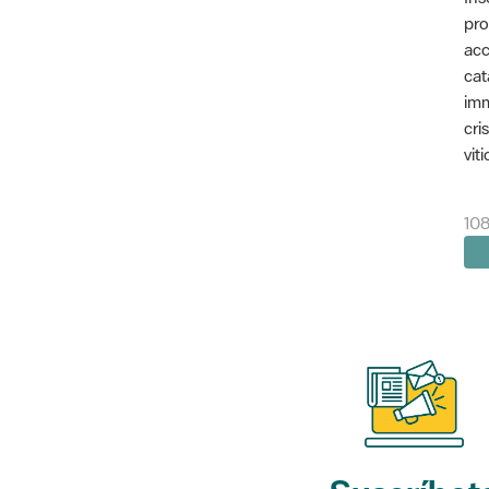
pro
acc
cat
imm
cri
vit
10