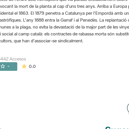
vocant la mort de la planta al cap d'uns tres anys. Arriba a Euro
idental el 1863. El 1879 penetra a Catalunya per l'Empordà amb u
astròfiques. L'any 1888 entra la Garraf i al Penedès. La replantaci
unes a la plaga, no evita la devastació de la major part de les vinye
si social al camp català: els contractes de rabassa morta són substit
icultors, que han d'associar-se sindicalment.
8442 Accesos
La valoración media es de 0 estrellas de 5.
-
0.0