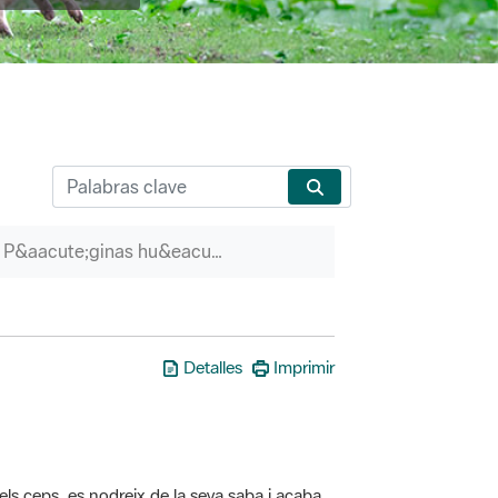
P&aacute;ginas hu&eacute;rfanas
Detalles
Imprimir
els ceps, es nodreix de la seva saba i acaba