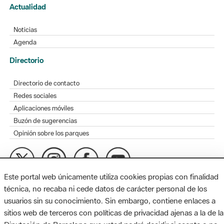
Actualidad
Noticias
Agenda
Directorio
Directorio de contacto
Redes sociales
Aplicaciones móviles
Buzón de sugerencias
Opinión sobre los parques
Este portal web únicamente utiliza cookies propias con finalidad
MAPA WEB
AVISO LEGAL
ACCESIBILIDAD
técnica, no recaba ni cede datos de carácter personal de los
usuarios sin su conocimiento. Sin embargo, contiene enlaces a
Diputación de Barcelona. Edifici Llacuna, 1a planta. Badajoz, 49.
sitios web de terceros con políticas de privacidad ajenas a la de la
08005 Barcelona. Tel. 934 022 428 / xarxaparcs@diba.cat