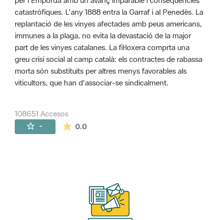
per l'Empordà amb un avanç imparable i conseqüències
catastròfiques. L'any 1888 entra la Garraf i al Penedès. La
replantació de les vinyes afectades amb peus americans,
immunes a la plaga, no evita la devastació de la major
part de les vinyes catalanes. La fil·loxera comprta una
greu crisi social al camp català: els contractes de rabassa
morta són substituïts per altres menys favorables als
viticultors, que han d'associar-se sindicalment.
108651 Accesos
La valoración media es de 0 estrellas de 
-
0.0