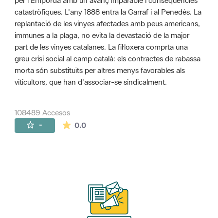
per l'Empordà amb un avanç imparable i conseqüències
catastròfiques. L'any 1888 entra la Garraf i al Penedès. La
replantació de les vinyes afectades amb peus americans,
immunes a la plaga, no evita la devastació de la major
part de les vinyes catalanes. La fil·loxera comprta una
greu crisi social al camp català: els contractes de rabassa
morta són substituïts per altres menys favorables als
viticultors, que han d'associar-se sindicalment.
108489 Accesos
La valoración media es de 0 estrellas de 
-
0.0