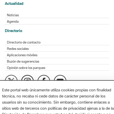
Actualidad
Noticias
Agenda
Directorio
Directorio de contacto
Redes sociales
Aplicaciones móviles
Buzón de sugerencias
Opinión sobre los parques
Este portal web únicamente utiliza cookies propias con finalidad
MAPA WEB
AVISO LEGAL
ACCESIBILIDAD
técnica, no recaba ni cede datos de carácter personal de los
usuarios sin su conocimiento. Sin embargo, contiene enlaces a
Diputación de Barcelona. Edifici Llacuna, 1a planta. Badajoz, 49.
sitios web de terceros con políticas de privacidad ajenas a la de la
08005 Barcelona. Tel. 934 022 428 / xarxaparcs@diba.cat