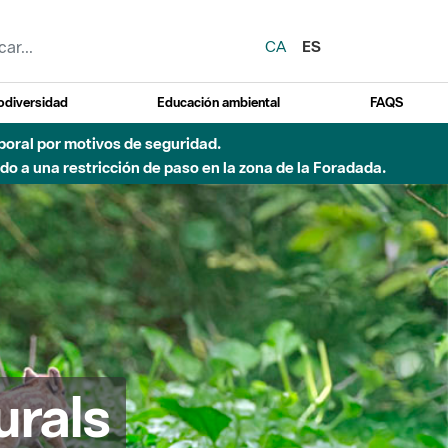
CA
ES
odiversidad
Educación ambiental
FAQS
emporal por motivos de seguridad.
o a una restricción de paso en la zona de la Foradada.
urals