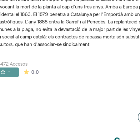
vocant la mort de la planta al cap d'uns tres anys. Arriba a Euro
idental el 1863. El 1879 penetra a Catalunya per l'Empordà amb u
astròfiques. L'any 1888 entra la Garraf i al Penedès. La replantaci
unes a la plaga, no evita la devastació de la major part de les vinye
si social al camp català: els contractes de rabassa morta són substit
icultors, que han d'associar-se sindicalment.
8472 Accesos
La valoración media es de 0 estrellas de 5.
-
0.0