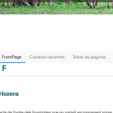
FrontPage
Cambios recientes
Todas las páginas
F
sari
l·loxera
ecte de l'ordre dels homòpters que viu paràsit exclusivament sobre 