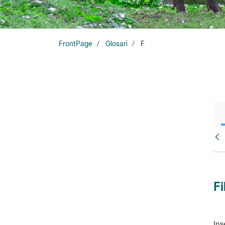
FrontPage
Glosari
F
Glo
Fi
Ins