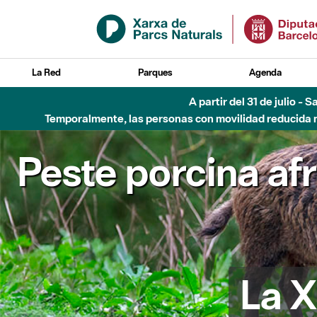
Saltar al contenido principal
La Red
Parques
Agenda
A partir del 31 de julio - 
Temporalmente, las personas con movilidad reducida no
Peste porcina af
La X