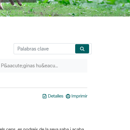
P&aacute;ginas hu&eacute;rfanas
Detalles
Imprimir
els ceps, es nodreix de la seva saba i acaba