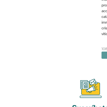
pro
acc
cat
imm
cri
vit
10