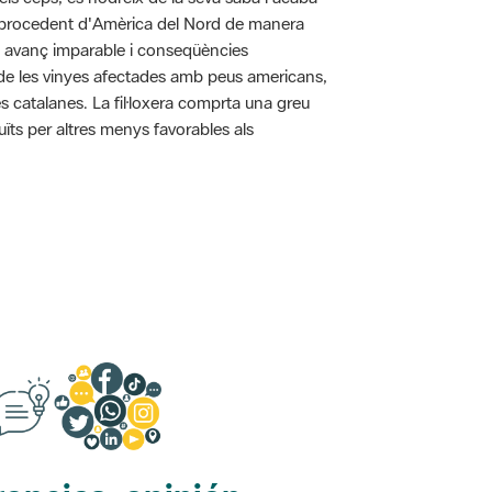
pa procedent d'Amèrica del Nord de manera
n avanç imparable i conseqüències
ó de les vinyes afectades amb peus americans,
s catalanes. La fil·loxera comprta una greu
uïts per altres menys favorables als