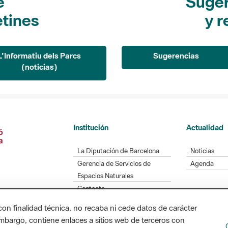
e
Suger
etines
y r
L'Informatiu dels Parcs
Sugerencias
(noticias)
Institución
Actualidad
La Diputación de Barcelona
Noticias
Gerencia de Servicios de
Agenda
Espacios Naturales
Contacto
con finalidad técnica, no recaba ni cede datos de carácter
embargo, contiene enlaces a sitios web de terceros con