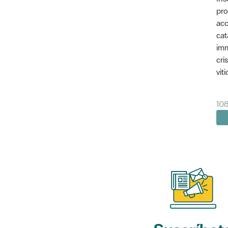
pro
acc
cat
imm
cri
vit
10