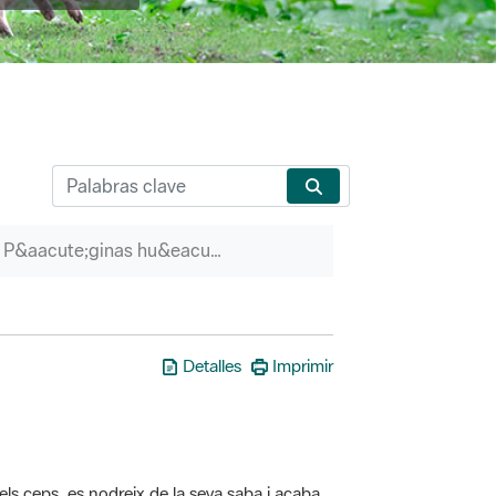
P&aacute;ginas hu&eacute;rfanas
Detalles
Imprimir
els ceps, es nodreix de la seva saba i acaba