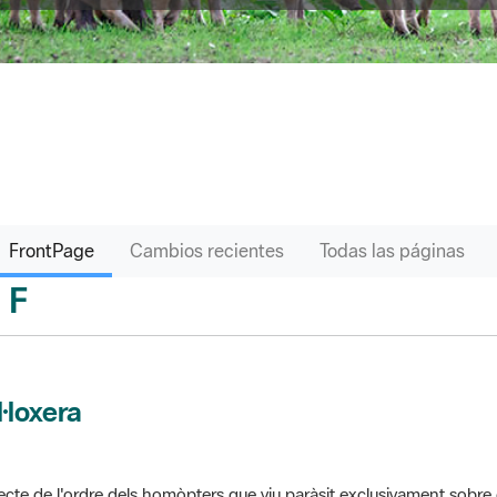
FrontPage
Cambios recientes
Todas las páginas
F
sari
l·loxera
ecte de l'ordre dels homòpters que viu paràsit exclusivament sobre 