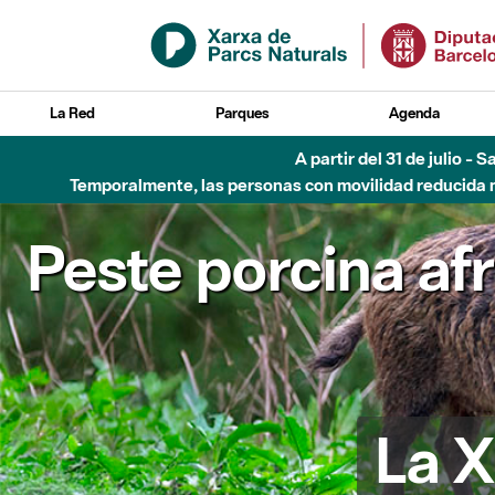
Saltar al contenido principal
La Red
Parques
Agenda
A partir del 31 de julio - 
Temporalmente, las personas con movilidad reducida no
Peste porcina af
La X