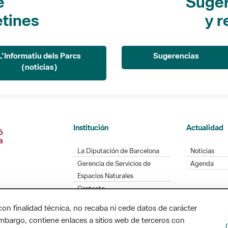
e
Suger
etines
y r
L'Informatiu dels Parcs
Sugerencias
(noticias)
Institución
Actualidad
La Diputación de Barcelona
Noticias
Gerencia de Servicios de
Agenda
Espacios Naturales
Contacto
con finalidad técnica, no recaba ni cede datos de carácter
embargo, contiene enlaces a sitios web de terceros con