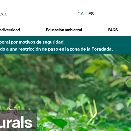
CA
ES
odiversidad
Educación ambiental
FAQS
emporal por motivos de seguridad.
o a una restricción de paso en la zona de la Foradada.
urals