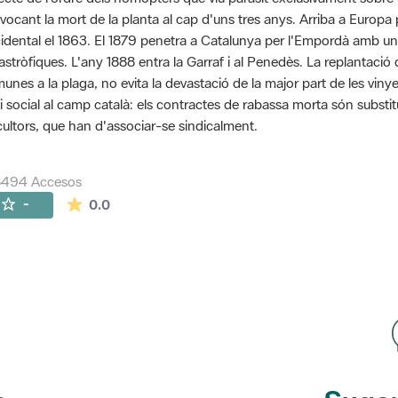
vocant la mort de la planta al cap d'uns tres anys. Arriba a Euro
idental el 1863. El 1879 penetra a Catalunya per l'Empordà amb u
astròfiques. L'any 1888 entra la Garraf i al Penedès. La replantaci
unes a la plaga, no evita la devastació de la major part de les vinye
si social al camp català: els contractes de rabassa morta són substit
icultors, que han d'associar-se sindicalment.
8494 Accesos
La valoración media es de 0 estrellas de 5.
-
0.0