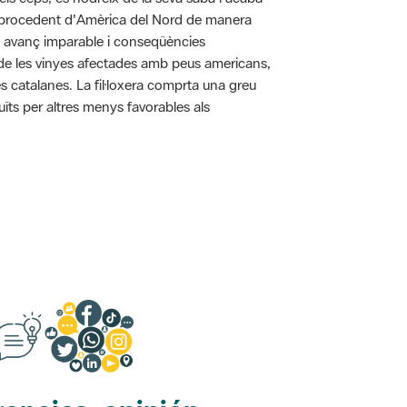
pa procedent d'Amèrica del Nord de manera
n avanç imparable i conseqüències
ó de les vinyes afectades amb peus americans,
s catalanes. La fil·loxera comprta una greu
uïts per altres menys favorables als