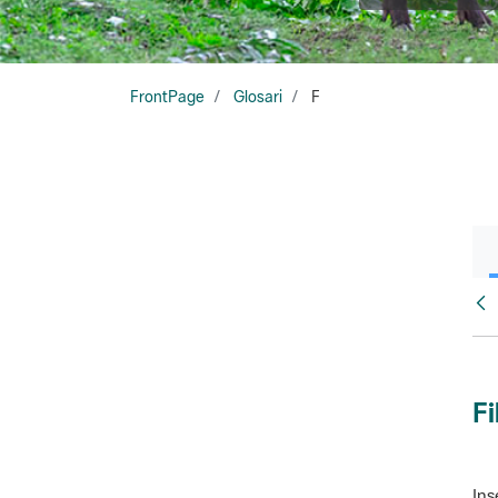
FrontPage
Glosari
F
Glo
Fi
Ins