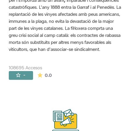
per l'Empordà amb un avanç imparable i conseqüències
catastròfiques. L'any 1888 entra la Garraf i al Penedès. La
replantació de les vinyes afectades amb peus americans,
immunes a la plaga, no evita la devastació de la major
part de les vinyes catalanes. La fil·loxera comprta una
greu crisi social al camp català: els contractes de rabassa
morta són substituïts per altres menys favorables als
viticultors, que han d'associar-se sindicalment.
108695 Accesos
La valoración media es de 0 estrellas de 
-
0.0