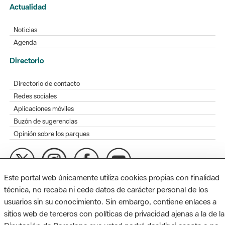
Actualidad
Noticias
Agenda
Directorio
Directorio de contacto
Redes sociales
Aplicaciones móviles
Buzón de sugerencias
Opinión sobre los parques
Este portal web únicamente utiliza cookies propias con finalidad
MAPA WEB
AVISO LEGAL
ACCESIBILIDAD
técnica, no recaba ni cede datos de carácter personal de los
usuarios sin su conocimiento. Sin embargo, contiene enlaces a
Diputación de Barcelona. Edifici Llacuna, 1a planta. Badajoz, 49.
sitios web de terceros con políticas de privacidad ajenas a la de la
08005 Barcelona. Tel. 934 022 428 / xarxaparcs@diba.cat