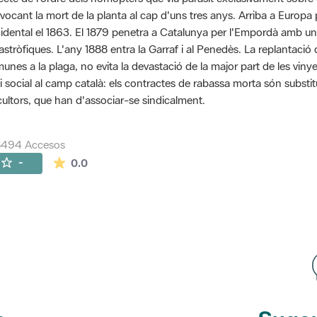
vocant la mort de la planta al cap d'uns tres anys. Arriba a Euro
idental el 1863. El 1879 penetra a Catalunya per l'Empordà amb u
astròfiques. L'any 1888 entra la Garraf i al Penedès. La replantaci
unes a la plaga, no evita la devastació de la major part de les vinye
si social al camp català: els contractes de rabassa morta són substit
icultors, que han d'associar-se sindicalment.
8494 Accesos
La valoración media es de 0 estrellas de 5.
-
0.0