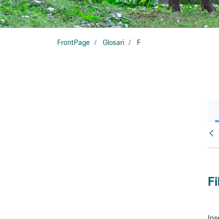
FrontPage
Glosari
F
Glo
Fi
Ins