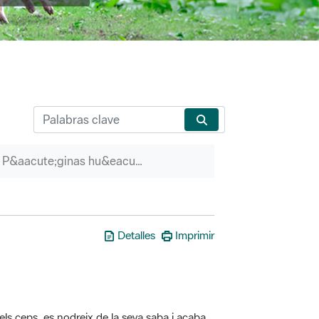
P&aacute;ginas hu&eacute;rfanas
Detalles
Imprimir
els ceps, es nodreix de la seva saba i acaba