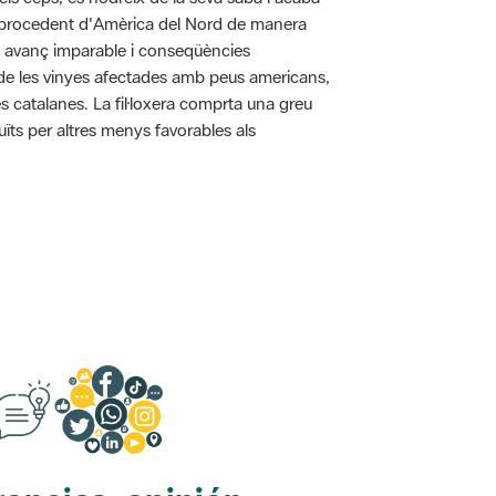
pa procedent d'Amèrica del Nord de manera
n avanç imparable i conseqüències
ó de les vinyes afectades amb peus americans,
s catalanes. La fil·loxera comprta una greu
uïts per altres menys favorables als