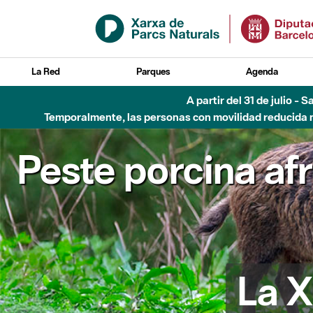
Saltar al contenido principal
La Red
Parques
Agenda
A partir del 31 de julio - 
Temporalmente, las personas con movilidad reducida no
Peste porcina af
La X