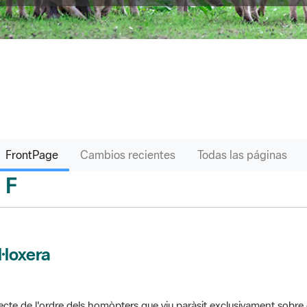
FrontPage
Cambios recientes
Todas las páginas
F
sari
l·loxera
ecte de l'ordre dels homòpters que viu paràsit exclusivament sobre 