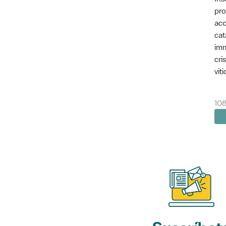
pro
acc
cat
imm
cri
vit
10