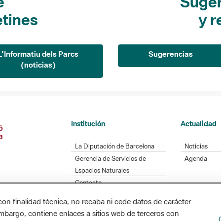
e
Suger
etines
y r
L'Informatiu dels Parcs
Sugerencias
(noticias)
Institución
Actualidad
La Diputación de Barcelona
Noticias
Gerencia de Servicios de
Agenda
Espacios Naturales
Contacto
con finalidad técnica, no recaba ni cede datos de carácter
embargo, contiene enlaces a sitios web de terceros con