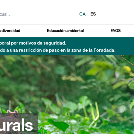
CA
ES
odiversidad
Educación ambiental
FAQS
emporal por motivos de seguridad.
o a una restricción de paso en la zona de la Foradada.
urals