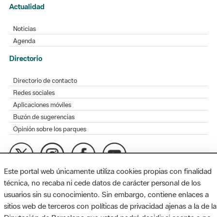
Actualidad
Noticias
Agenda
Directorio
Directorio de contacto
Redes sociales
Aplicaciones móviles
Buzón de sugerencias
Opinión sobre los parques
Este portal web únicamente utiliza cookies propias con finalidad
MAPA WEB
AVISO LEGAL
ACCESIBILIDAD
técnica, no recaba ni cede datos de carácter personal de los
usuarios sin su conocimiento. Sin embargo, contiene enlaces a
Diputación de Barcelona. Edifici Llacuna, 1a planta. Badajoz, 49.
sitios web de terceros con políticas de privacidad ajenas a la de la
08005 Barcelona. Tel. 934 022 428 / xarxaparcs@diba.cat