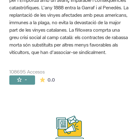
per l'Empordà amb un avanç imparable i conseqüències
catastròfiques. L'any 1888 entra la Garraf i al Penedès. La
replantació de les vinyes afectades amb peus americans,
immunes a la plaga, no evita la devastació de la major
part de les vinyes catalanes. La fil·loxera comprta una
greu crisi social al camp català: els contractes de rabassa
morta són substituïts per altres menys favorables als
viticultors, que han d'associar-se sindicalment.
108695 Accesos
La valoración media es de 0 estrellas de 
-
0.0