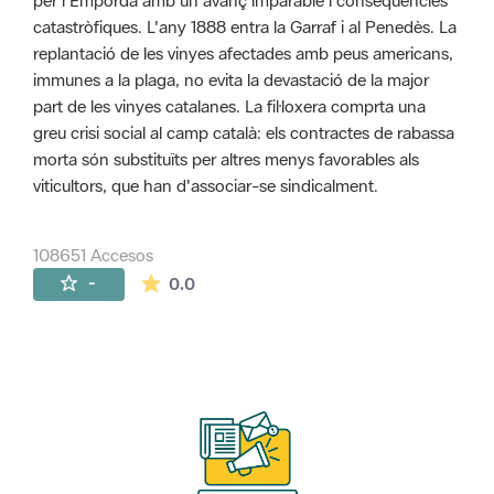
per l'Empordà amb un avanç imparable i conseqüències
catastròfiques. L'any 1888 entra la Garraf i al Penedès. La
replantació de les vinyes afectades amb peus americans,
immunes a la plaga, no evita la devastació de la major
part de les vinyes catalanes. La fil·loxera comprta una
greu crisi social al camp català: els contractes de rabassa
morta són substituïts per altres menys favorables als
viticultors, que han d'associar-se sindicalment.
108651 Accesos
La valoración media es de 0 estrellas de 
-
0.0