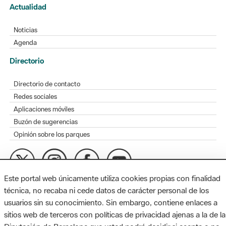
Actualidad
Noticias
Agenda
Directorio
Directorio de contacto
Redes sociales
Aplicaciones móviles
Buzón de sugerencias
Opinión sobre los parques
Este portal web únicamente utiliza cookies propias con finalidad
MAPA WEB
AVISO LEGAL
ACCESIBILIDAD
técnica, no recaba ni cede datos de carácter personal de los
usuarios sin su conocimiento. Sin embargo, contiene enlaces a
Diputación de Barcelona. Edifici Llacuna, 1a planta. Badajoz, 49.
sitios web de terceros con políticas de privacidad ajenas a la de la
08005 Barcelona. Tel. 934 022 428 / xarxaparcs@diba.cat