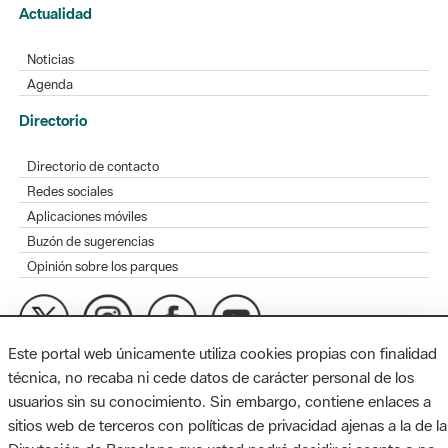
Actualidad
Noticias
Agenda
Directorio
Directorio de contacto
Redes sociales
Aplicaciones móviles
Buzón de sugerencias
Opinión sobre los parques
Este portal web únicamente utiliza cookies propias con finalidad
MAPA WEB
AVISO LEGAL
ACCESIBILIDAD
técnica, no recaba ni cede datos de carácter personal de los
usuarios sin su conocimiento. Sin embargo, contiene enlaces a
Diputación de Barcelona. Edifici Llacuna, 1a planta. Badajoz, 49.
sitios web de terceros con políticas de privacidad ajenas a la de la
08005 Barcelona. Tel. 934 022 428 / xarxaparcs@diba.cat