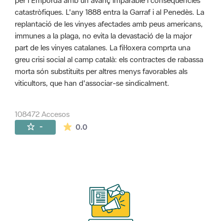
per l'Empordà amb un avanç imparable i conseqüències
catastròfiques. L'any 1888 entra la Garraf i al Penedès. La
replantació de les vinyes afectades amb peus americans,
immunes a la plaga, no evita la devastació de la major
part de les vinyes catalanes. La fil·loxera comprta una
greu crisi social al camp català: els contractes de rabassa
morta són substituïts per altres menys favorables als
viticultors, que han d'associar-se sindicalment.
108472 Accesos
La valoración media es de 0 estrellas de 
-
0.0