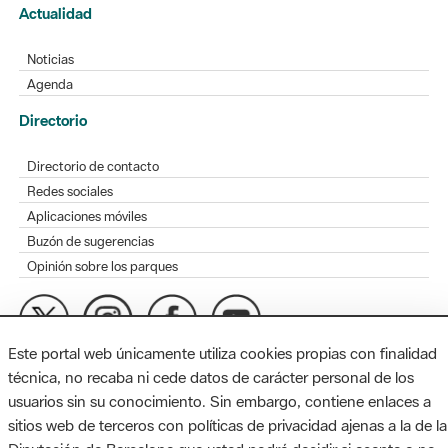
Actualidad
Noticias
Agenda
Directorio
Directorio de contacto
Redes sociales
Aplicaciones móviles
Buzón de sugerencias
Opinión sobre los parques
Este portal web únicamente utiliza cookies propias con finalidad
MAPA WEB
AVISO LEGAL
ACCESIBILIDAD
técnica, no recaba ni cede datos de carácter personal de los
usuarios sin su conocimiento. Sin embargo, contiene enlaces a
Diputación de Barcelona. Edifici Llacuna, 1a planta. Badajoz, 49.
sitios web de terceros con políticas de privacidad ajenas a la de la
08005 Barcelona. Tel. 934 022 428 / xarxaparcs@diba.cat