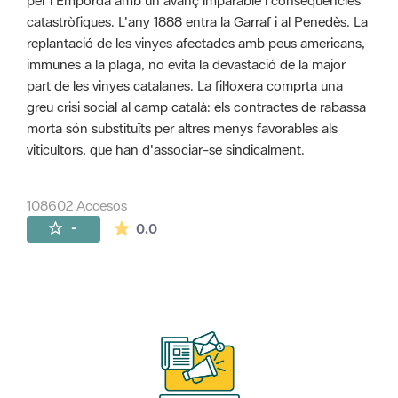
per l'Empordà amb un avanç imparable i conseqüències
catastròfiques. L'any 1888 entra la Garraf i al Penedès. La
replantació de les vinyes afectades amb peus americans,
immunes a la plaga, no evita la devastació de la major
part de les vinyes catalanes. La fil·loxera comprta una
greu crisi social al camp català: els contractes de rabassa
morta són substituïts per altres menys favorables als
viticultors, que han d'associar-se sindicalment.
108602 Accesos
La valoración media es de 0 estrellas de 
-
0.0