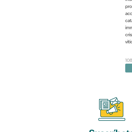
pro
acc
cat
imm
cri
vit
10