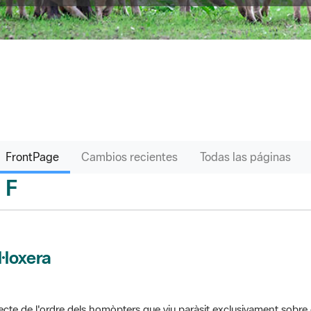
FrontPage
Cambios recientes
Todas las páginas
F
sari
l·loxera
ecte de l'ordre dels homòpters que viu paràsit exclusivament sobre 