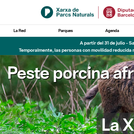
Saltar al contenido principal
La Red
Parques
Agenda
A partir del 31 de julio - 
Temporalmente, las personas con movilidad reducida no
Peste porcina af
La X