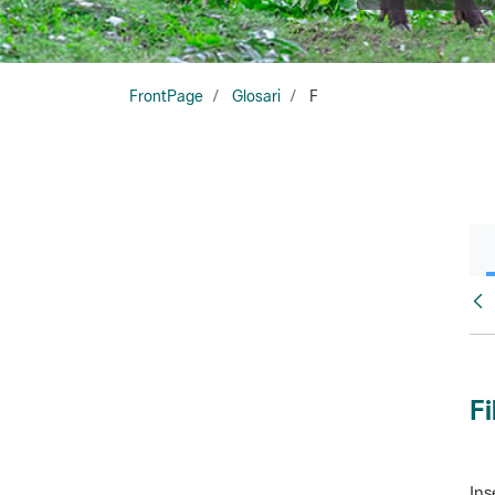
FrontPage
Glosari
F
Glo
Fi
Ins