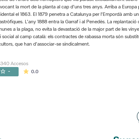
vocant la mort de la planta al cap d'uns tres anys. Arriba a Euro
idental el 1863. El 1879 penetra a Catalunya per l'Empordà amb u
astròfiques. L'any 1888 entra la Garraf i al Penedès. La replantaci
unes a la plaga, no evita la devastació de la major part de les vinye
si social al camp català: els contractes de rabassa morta són substit
icultors, que han d'associar-se sindicalment.
8340 Accesos
La valoración media es de 0 estrellas de 5.
-
0.0