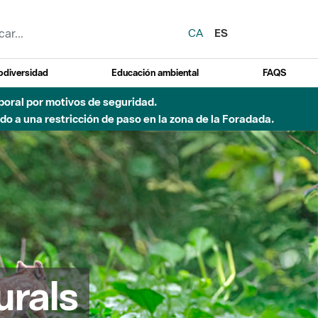
CA
ES
odiversidad
Educación ambiental
FAQS
emporal por motivos de seguridad.
o a una restricción de paso en la zona de la Foradada.
urals