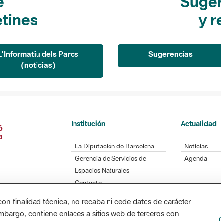
e
Suger
etines
y r
L'Informatiu dels Parcs
Sugerencias
(noticias)
Institución
Actualidad
La Diputación de Barcelona
Noticias
Gerencia de Servicios de
Agenda
Espacios Naturales
Contacto
con finalidad técnica, no recaba ni cede datos de carácter
embargo, contiene enlaces a sitios web de terceros con