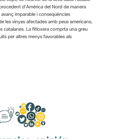
pa procedent d'Amèrica del Nord de manera
n avanç imparable i conseqüències
ó de les vinyes afectades amb peus americans,
s catalanes. La fil·loxera comprta una greu
uïts per altres menys favorables als