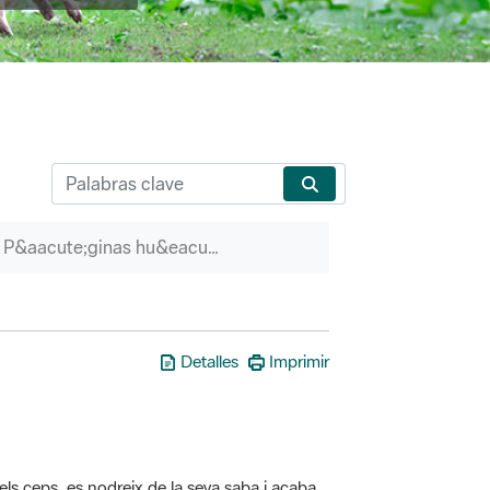
P&aacute;ginas hu&eacute;rfanas
Detalles
Imprimir
els ceps, es nodreix de la seva saba i acaba