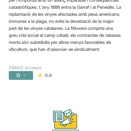
per l'Empordà amb un avanç imparable i conseqüències
catastròfiques. L'any 1888 entra la Garraf i al Penedès. La
replantació de les vinyes afectades amb peus americans,
immunes a la plaga, no evita la devastació de la major
part de les vinyes catalanes. La fil·loxera comprta una
greu crisi social al camp català: els contractes de rabassa
morta són substituïts per altres menys favorables als
viticultors, que han d'associar-se sindicalment.
108422 Accesos
La valoración media es de 0 estrellas de 
-
0.0