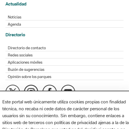
Actualidad
Noticias
Agenda
Directorio
Directorio de contacto
Redes sociales
Aplicaciones móviles
Buzón de sugerencias
Opinión sobre los parques
Este portal web únicamente utiliza cookies propias con finalidad
MAPA WEB
AVISO LEGAL
ACCESIBILIDAD
técnica, no recaba ni cede datos de carácter personal de los
usuarios sin su conocimiento. Sin embargo, contiene enlaces a
Diputación de Barcelona. Edifici Llacuna, 1a planta. Badajoz, 49.
sitios web de terceros con políticas de privacidad ajenas a la de la
08005 Barcelona. Tel. 934 022 428 / xarxaparcs@diba.cat