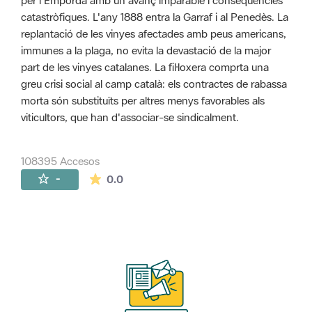
per l'Empordà amb un avanç imparable i conseqüències
catastròfiques. L'any 1888 entra la Garraf i al Penedès. La
replantació de les vinyes afectades amb peus americans,
immunes a la plaga, no evita la devastació de la major
part de les vinyes catalanes. La fil·loxera comprta una
greu crisi social al camp català: els contractes de rabassa
morta són substituïts per altres menys favorables als
viticultors, que han d'associar-se sindicalment.
108395 Accesos
La valoración media es de 0 estrellas de 
-
0.0