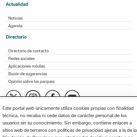
Actualidad
Noticias
Agenda
Directorio
Directorio de contacto
Redes sociales
Aplicaciones móviles
Buzón de sugerencias
Opinión sobre los parques
Este portal web únicamente utiliza cookies propias con finalidad
MAPA WEB
AVISO LEGAL
ACCESIBILIDAD
técnica, no recaba ni cede datos de carácter personal de los
usuarios sin su conocimiento. Sin embargo, contiene enlaces a
Diputación de Barcelona. Edifici Llacuna, 1a planta. Badajoz, 49.
sitios web de terceros con políticas de privacidad ajenas a la de la
08005 Barcelona. Tel. 934 022 428 / xarxaparcs@diba.cat