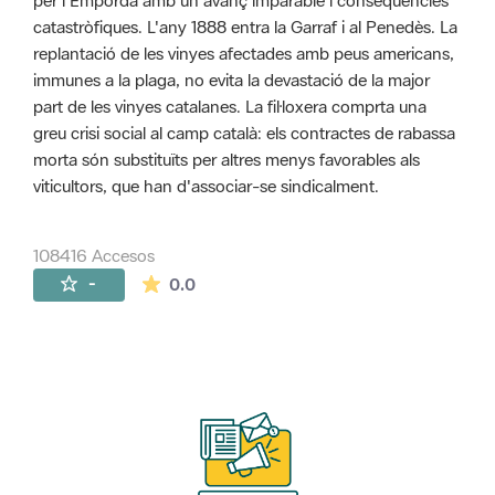
per l'Empordà amb un avanç imparable i conseqüències
catastròfiques. L'any 1888 entra la Garraf i al Penedès. La
replantació de les vinyes afectades amb peus americans,
immunes a la plaga, no evita la devastació de la major
part de les vinyes catalanes. La fil·loxera comprta una
greu crisi social al camp català: els contractes de rabassa
morta són substituïts per altres menys favorables als
viticultors, que han d'associar-se sindicalment.
108416 Accesos
La valoración media es de 0 estrellas de 
-
0.0