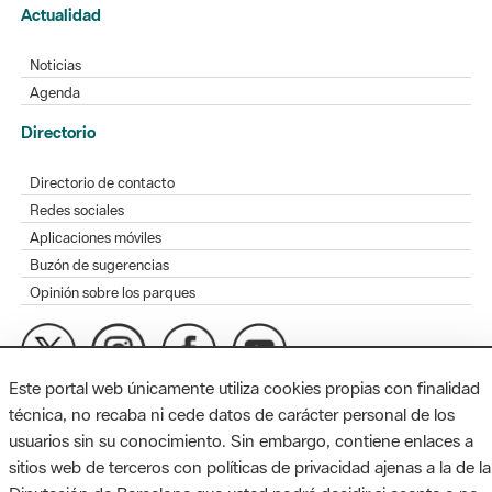
Actualidad
Noticias
Agenda
Directorio
Directorio de contacto
Redes sociales
Aplicaciones móviles
Buzón de sugerencias
Opinión sobre los parques
Este portal web únicamente utiliza cookies propias con finalidad
MAPA WEB
AVISO LEGAL
ACCESIBILIDAD
técnica, no recaba ni cede datos de carácter personal de los
usuarios sin su conocimiento. Sin embargo, contiene enlaces a
Diputación de Barcelona. Edifici Llacuna, 1a planta. Badajoz, 49.
sitios web de terceros con políticas de privacidad ajenas a la de la
08005 Barcelona. Tel. 934 022 428 / xarxaparcs@diba.cat