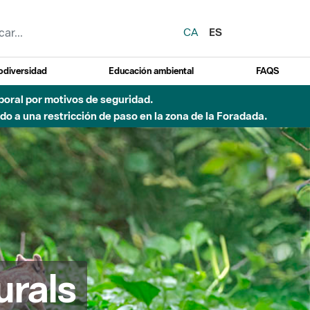
CA
ES
odiversidad
Educación ambiental
FAQS
emporal por motivos de seguridad.
o a una restricción de paso en la zona de la Foradada.
urals