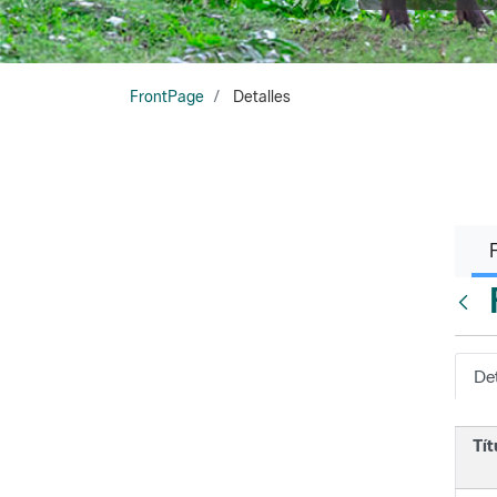
FrontPage
Detalles
Atrá
Det
Tít