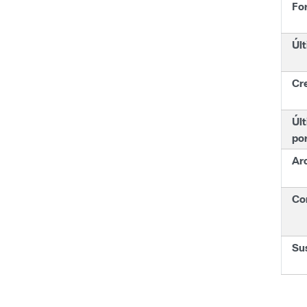
Fo
Últ
Cr
Últ
po
Ar
Con
Su