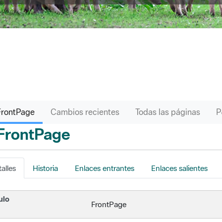
FrontPage
Cambios recientes
Todas las páginas
FrontPage
s
alles
Historia
Enlaces entrantes
Enlaces salientes
ulo
FrontPage