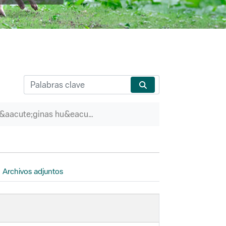
P&aacute;ginas hu&eacute;rfanas
Archivos adjuntos