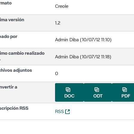
rmato
Creole
ima versión
1.2
eado por
Admin Diba (10/07/12 11:10)
imo cambio realizado
Admin Diba (10/07/12 11:18)
r
chivos adjuntos
0
vertir a
DOC
ODT
PDF
scripción RSS
(Abre una nueva ventana)
RSS