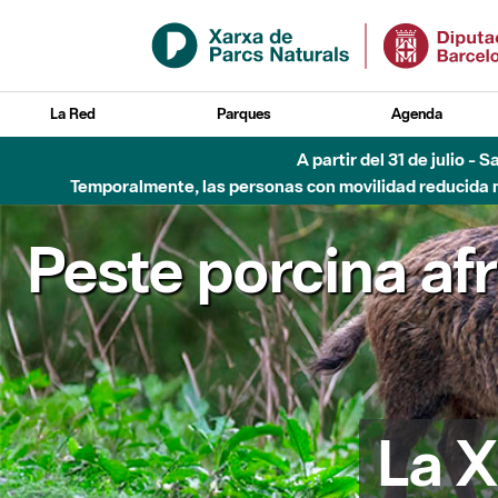
Saltar al contenido principal
La Red
Parques
Agenda
A partir del 31 de julio - 
Temporalmente, las personas con movilidad reducida no
Peste porcina af
La X