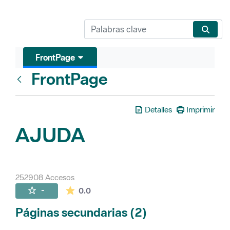
FrontPage
FrontPage
Atrás
Detalles
Imprimir
AJUDA
252908 Accesos
La valoración media es de 0 estrellas de 
-
0.0
Páginas secundarias (2)