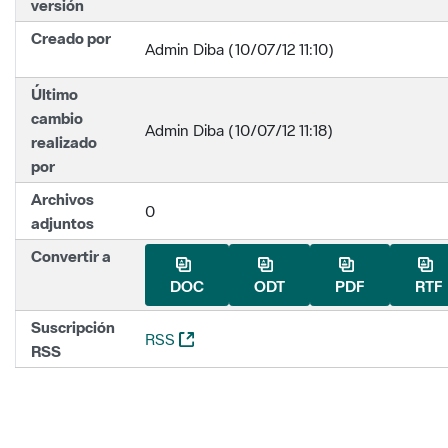
versión
Creado por
Admin Diba (10/07/12 11:10)
Último
cambio
Admin Diba (10/07/12 11:18)
realizado
por
Archivos
0
adjuntos
Convertir a
DOC
ODT
PDF
RTF
Suscripción
(Abre una nueva ventana)
RSS
RSS