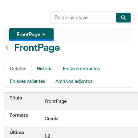
FrontPage
FrontPage
Atrás
Detalles
Historia
Enlaces entrantes
Enlaces salientes
Archivos adjuntos
Título
FrontPage
Formato
Creole
Última
1.2