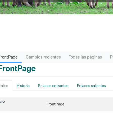
FrontPage
Cambios recientes
Todas las páginas
FrontPage
s
alles
Historia
Enlaces entrantes
Enlaces salientes
ulo
FrontPage