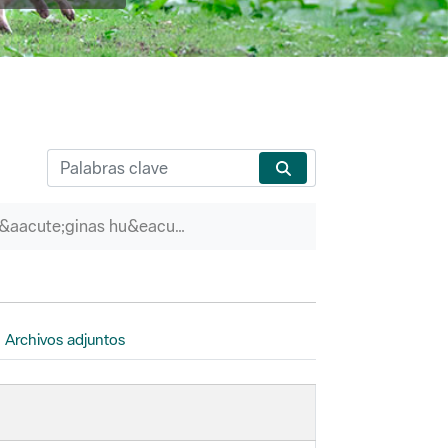
P&aacute;ginas hu&eacute;rfanas
Archivos adjuntos