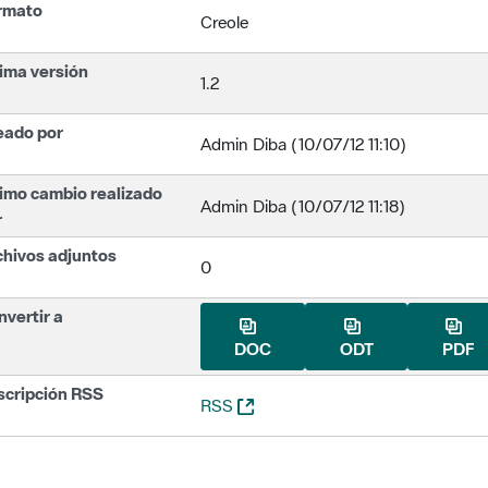
rmato
Creole
ima versión
1.2
eado por
Admin Diba (10/07/12 11:10)
imo cambio realizado
Admin Diba (10/07/12 11:18)
r
chivos adjuntos
0
vertir a
DOC
ODT
PDF
scripción RSS
(Abre una nueva ventana)
RSS