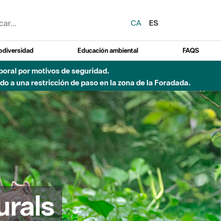
CA
ES
odiversidad
Educación ambiental
FAQS
emporal por motivos de seguridad.
o a una restricción de paso en la zona de la Foradada.
urals