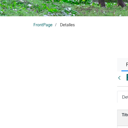
FrontPage
Detalles
Atrá
Det
Tít