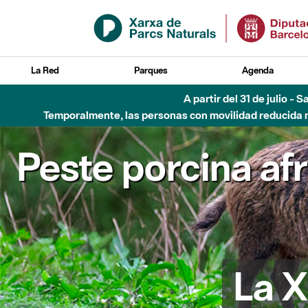
Saltar al contenido principal
La Red
Parques
Agenda
A partir del 31 de julio - 
Temporalmente, las personas con movilidad reducida no
Peste porcina af
La X