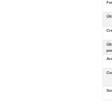
Fo
Últ
Cr
Últ
po
Ar
Con
Su