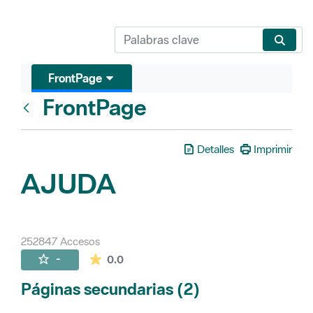
FrontPage
FrontPage
Atrás
Detalles
Imprimir
AJUDA
252847 Accesos
La valoración media es de 0 estrellas de 
-
0.0
Páginas secundarias (2)