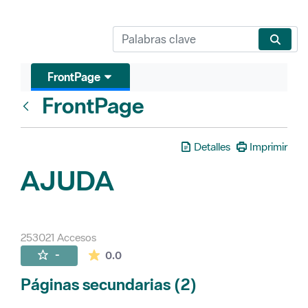
FrontPage
FrontPage
Atrás
Detalles
Imprimir
AJUDA
253021 Accesos
La valoración media es de 0 estrellas de 
-
0.0
Páginas secundarias (2)