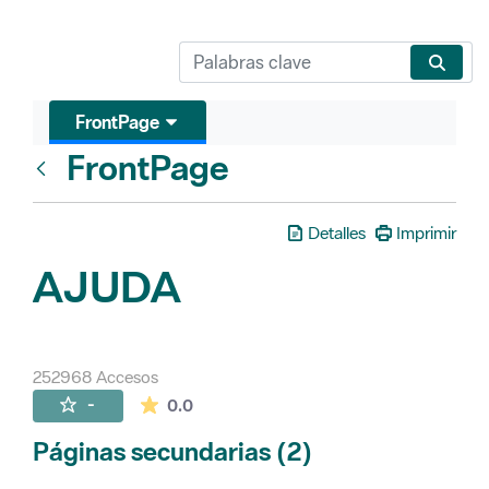
FrontPage
FrontPage
Atrás
Detalles
Imprimir
AJUDA
252968 Accesos
La valoración media es de 0 estrellas de 
-
0.0
Páginas secundarias (2)