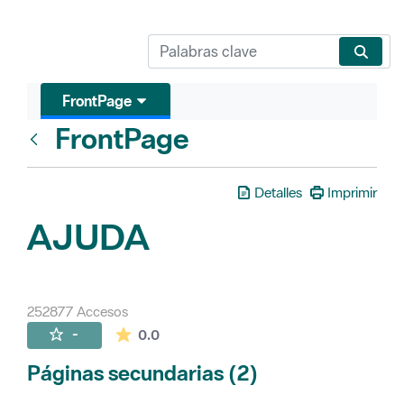
FrontPage
FrontPage
Atrás
Detalles
Imprimir
AJUDA
252877 Accesos
La valoración media es de 0 estrellas de 
-
0.0
Páginas secundarias (2)