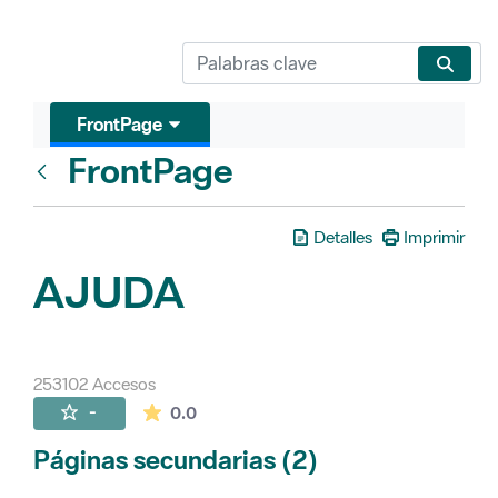
FrontPage
FrontPage
Atrás
Detalles
Imprimir
AJUDA
253102 Accesos
La valoración media es de 0 estrellas de 
-
0.0
Páginas secundarias (2)