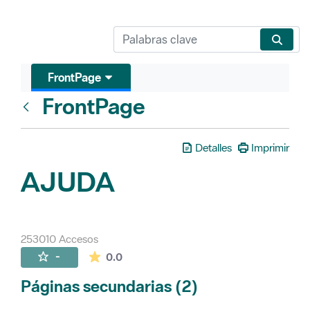
FrontPage
FrontPage
Atrás
Detalles
Imprimir
AJUDA
253010 Accesos
La valoración media es de 0 estrellas de 
-
0.0
Páginas secundarias (2)