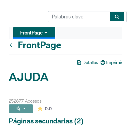
FrontPage
FrontPage
Atrás
Detalles
Imprimir
AJUDA
252877 Accesos
La valoración media es de 0 estrellas de 
-
0.0
Páginas secundarias (2)