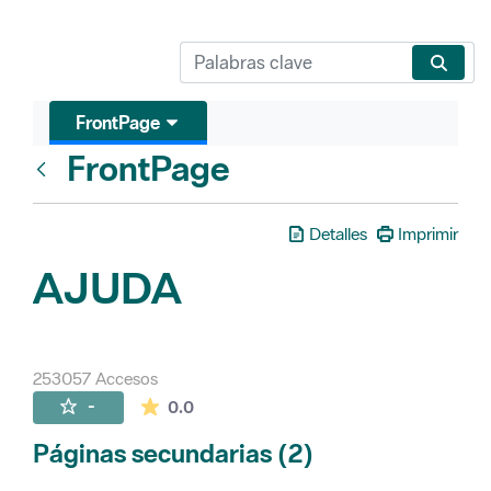
FrontPage
FrontPage
Atrás
Detalles
Imprimir
AJUDA
253057 Accesos
La valoración media es de 0 estrellas de 
-
0.0
Páginas secundarias (2)