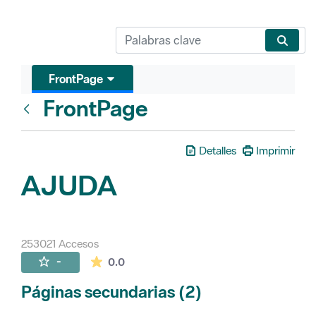
FrontPage
FrontPage
Atrás
Detalles
Imprimir
AJUDA
253021 Accesos
La valoración media es de 0 estrellas de 
-
0.0
Páginas secundarias (2)