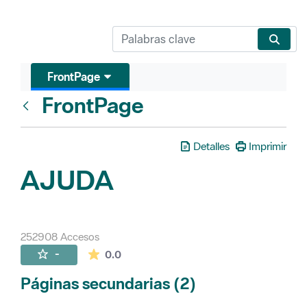
FrontPage
FrontPage
Atrás
Detalles
Imprimir
AJUDA
252908 Accesos
La valoración media es de 0 estrellas de 
-
0.0
Páginas secundarias (2)