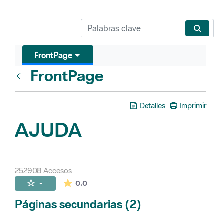
FrontPage
FrontPage
Atrás
Detalles
Imprimir
AJUDA
252908 Accesos
La valoración media es de 0 estrellas de 
-
0.0
Páginas secundarias (2)