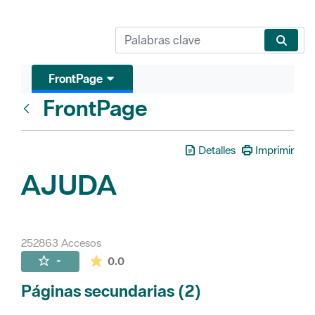
FrontPage
FrontPage
Atrás
Detalles
Imprimir
AJUDA
252863 Accesos
La valoración media es de 0 estrellas de 
-
0.0
Páginas secundarias (2)