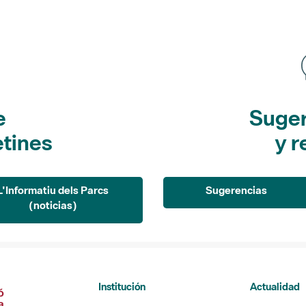
e
Suger
etines
y r
L'Informatiu dels Parcs
Sugerencias
(noticias)
Institución
Actualidad