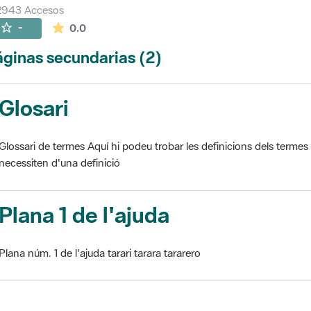
2943 Accesos
La valoración media es de 0 estrellas de 5.
-
0.0
ginas secundarias (2)
Glosari
Glossari de termes Aquí hi podeu trobar les definicions dels termes
necessiten d'una definició
Plana 1 de l'ajuda
Plana núm. 1 de l'ajuda tarari tarara tararero