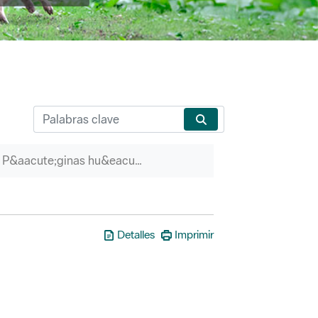
P&aacute;ginas hu&eacute;rfanas
Detalles
Imprimir