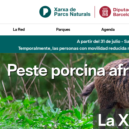
Saltar al contenido principal
La Red
Parques
Agenda
A partir del 31 de julio - 
Temporalmente, las personas con movilidad reducida no
Peste porcina af
La X