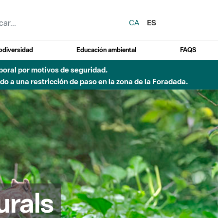
CA
ES
odiversidad
Educación ambiental
FAQS
emporal por motivos de seguridad.
o a una restricción de paso en la zona de la Foradada.
urals