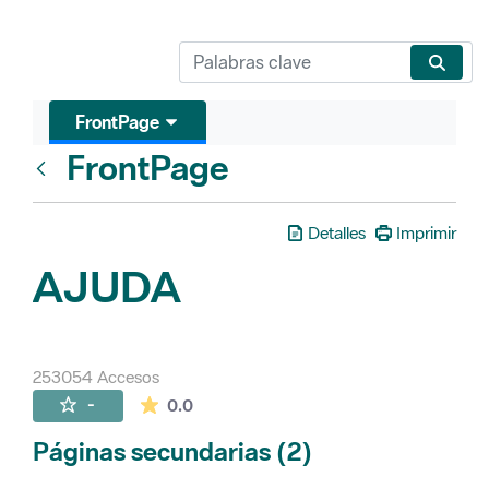
FrontPage
FrontPage
Atrás
Detalles
Imprimir
AJUDA
253054 Accesos
La valoración media es de 0 estrellas de 
-
0.0
Páginas secundarias (2)