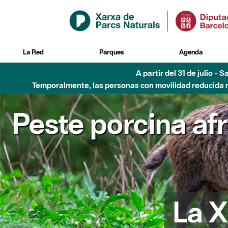
Saltar al contenido principal
La Red
Parques
Agenda
A partir del 31 de julio - 
Temporalmente, las personas con movilidad reducida no
Peste porcina af
La X