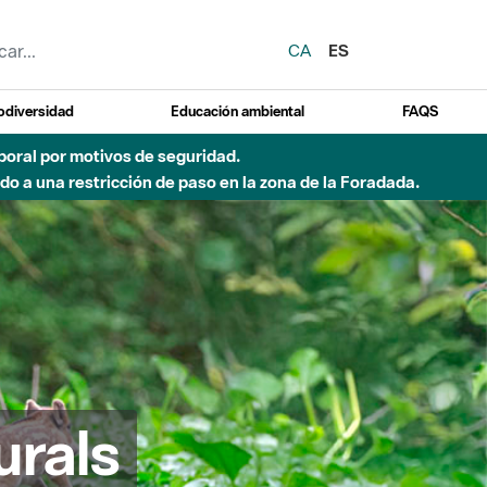
CA
ES
odiversidad
Educación ambiental
FAQS
emporal por motivos de seguridad.
o a una restricción de paso en la zona de la Foradada.
urals