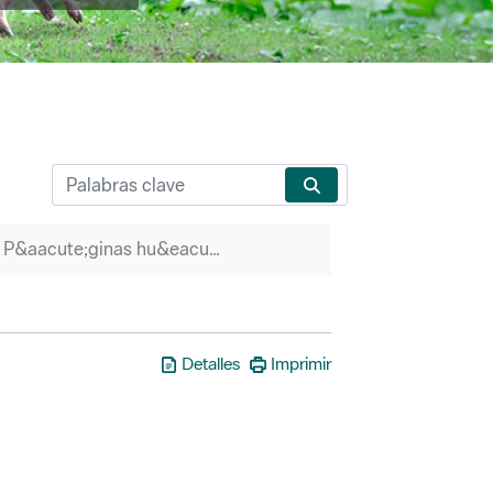
P&aacute;ginas hu&eacute;rfanas
Detalles
Imprimir