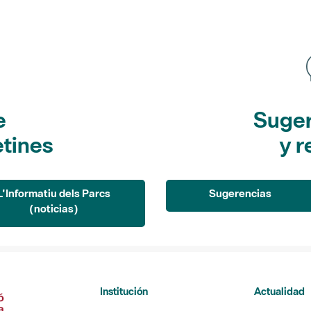
e
Suger
etines
y r
L'Informatiu dels Parcs
Sugerencias
(noticias)
Institución
Actualidad