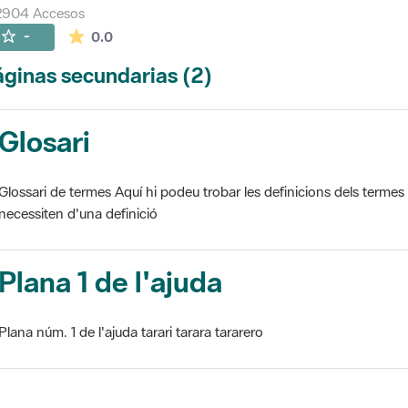
2904 Accesos
La valoración media es de 0 estrellas de 5.
-
0.0
ginas secundarias (2)
Glosari
Glossari de termes Aquí hi podeu trobar les definicions dels termes
necessiten d'una definició
Plana 1 de l'ajuda
Plana núm. 1 de l'ajuda tarari tarara tararero