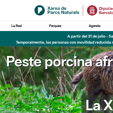
Saltar al contenido principal
La Red
Parques
Agenda
A partir del 31 de julio - 
Temporalmente, las personas con movilidad reducida no
Peste porcina af
La X