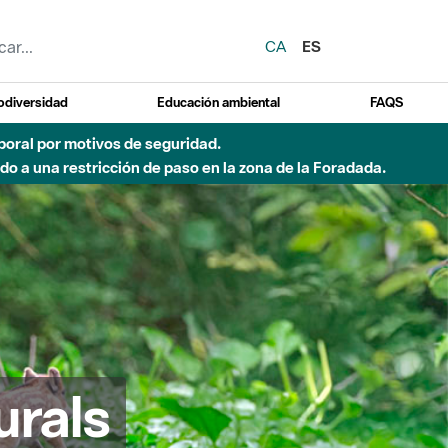
CA
ES
odiversidad
Educación ambiental
FAQS
emporal por motivos de seguridad.
o a una restricción de paso en la zona de la Foradada.
urals