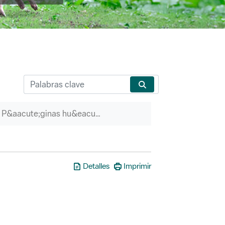
P&aacute;ginas hu&eacute;rfanas
Detalles
Imprimir