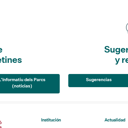
e
Suger
etines
y r
L'Informatiu dels Parcs
Sugerencias
(noticias)
Institución
Actualidad