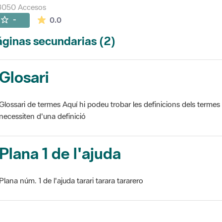
3050 Accesos
La valoración media es de 0 estrellas de 5.
-
0.0
ginas secundarias (2)
Glosari
Glossari de termes Aquí hi podeu trobar les definicions dels termes
necessiten d'una definició
Plana 1 de l'ajuda
Plana núm. 1 de l'ajuda tarari tarara tararero