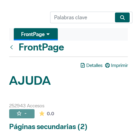
FrontPage
FrontPage
Atrás
Detalles
Imprimir
AJUDA
252943 Accesos
La valoración media es de 0 estrellas de 
-
0.0
Páginas secundarias (2)