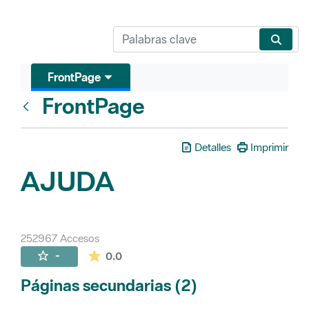
FrontPage
FrontPage
Atrás
Detalles
Imprimir
AJUDA
252967 Accesos
La valoración media es de 0 estrellas de 
-
0.0
Páginas secundarias (2)