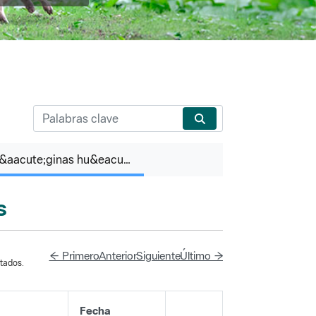
P&aacute;ginas hu&eacute;rfanas
s
← Primero
Anterior
Siguiente
Último →
tados.
Fecha