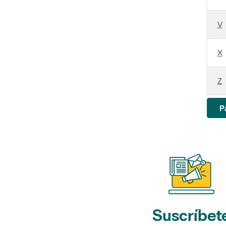
V
X
Z
P
Suscríbet
a nuestros bol