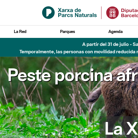
Saltar al contenido principal
La Red
Parques
Agenda
Hasta diciembre de 2026 - Parque Fluvial Besós
Peste porcina af
La X