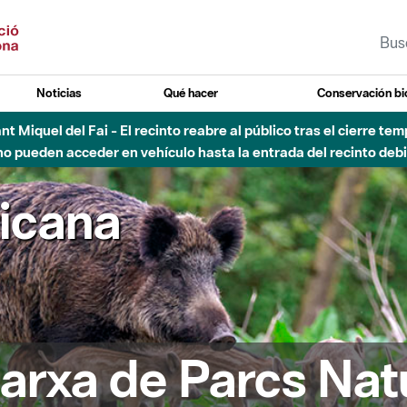
Noticias
Qué hacer
Conservación bi
 - Afectaciones en el cauce del Parque Fluvial del Besòs debido
ricana
arxa de Parcs Nat