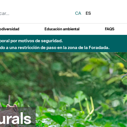
CA
ES
odiversidad
Educación ambiental
FAQS
 a obras de construcción de una pasarela sobre el río
urals