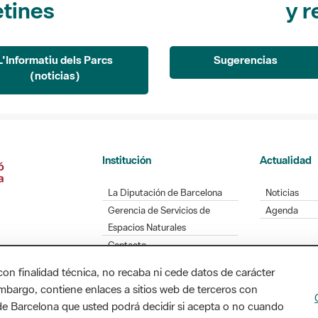
L'Informatiu dels Parcs
Sugerencias
(noticias)
Institución
Actualidad
La Diputación de Barcelona
Noticias
Gerencia de Servicios de
Agenda
Espacios Naturales
Contacto
con finalidad técnica, no recaba ni cede datos de carácter
embargo, contiene enlaces a sitios web de terceros con
Diputación de Barcelona. Edifici Llacuna, 1a planta
n de Barcelona que usted podrá decidir si acepta o no cuando
/ xarxaparcs@diba.cat