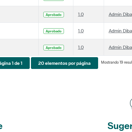
1.0
Admin Diba
Aprobado
1.0
Admin Diba
Aprobado
1.0
Admin Diba
Aprobado
Mostrando 19 resul
ágina 1 de 1
20 elementos por página
e
Suger
etines
y r