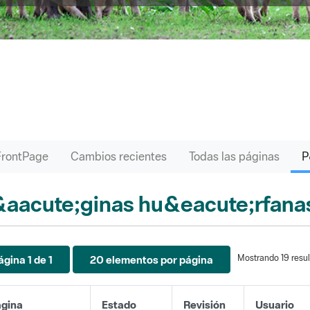
FrontPage
Cambios recientes
Todas las páginas
aacute;ginas hu&eacute;rfana
Mostrando 19 resul
ágina 1 de 1
20 elementos por página
gina
Estado
Revisión
Usuario