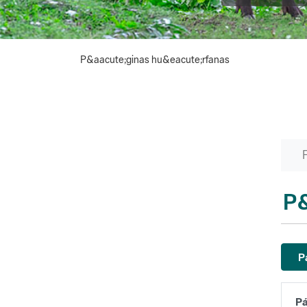
P&aacute;ginas hu&eacute;rfanas
P&
P
Pá