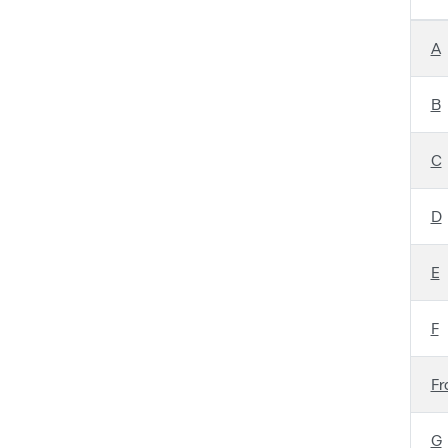
A
B
C
D
E
F
Fr
G