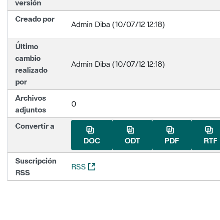
versión
Creado por
Admin Diba (10/07/12 12:18)
Último
cambio
Admin Diba (10/07/12 12:18)
realizado
por
Archivos
0
adjuntos
Convertir a
DOC
ODT
PDF
RTF
Suscripción
(Abre una nueva ventana)
RSS
RSS