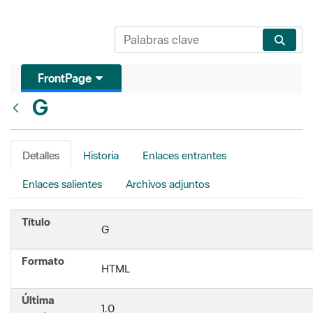
FrontPage
G
Atrás
Detalles
Historia
Enlaces entrantes
Enlaces salientes
Archivos adjuntos
Título
G
Formato
HTML
Última
1.0