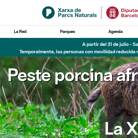
Saltar al contenido principal
La Red
Parques
Agenda
A partir del 31 de julio - 
Temporalmente, las personas con movilidad reducida no
Peste porcina af
La X