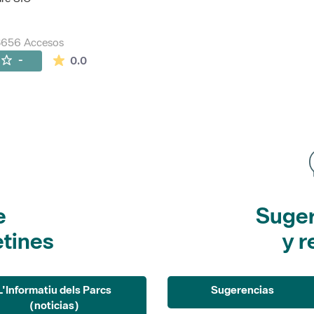
8656 Accesos
La valoración media es de 0 estrellas de 5.
-
0.0
e
Suger
etines
y r
L'Informatiu dels Parcs
Sugerencias
(noticias)