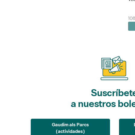
10
Suscríbet
a nuestros bol
Gaudim als Parcs
(actividades)