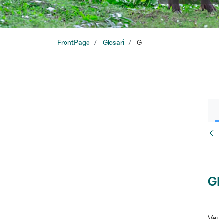
FrontPage
Glosari
G
Glo
G
Veu