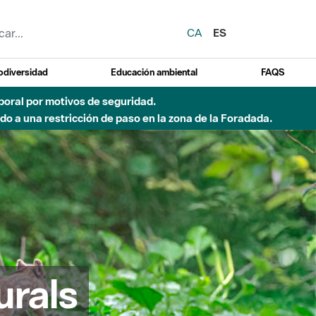
CA
ES
odiversidad
Educación ambiental
FAQS
emporal por motivos de seguridad.
o a una restricción de paso en la zona de la Foradada.
urals