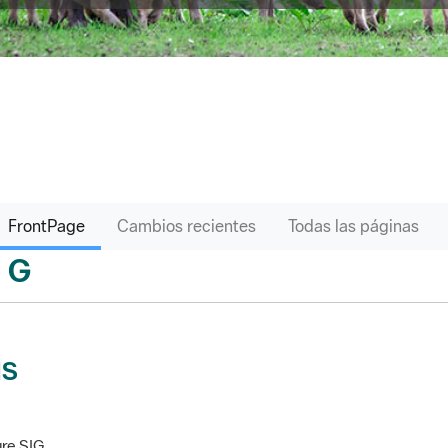
FrontPage
Cambios recientes
Todas las páginas
G
sari
IS
re SIG