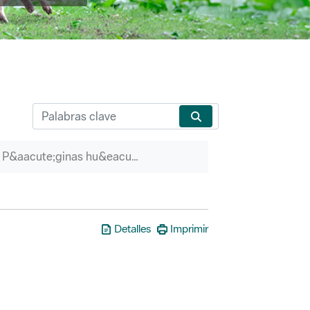
P&aacute;ginas hu&eacute;rfanas
Detalles
Imprimir