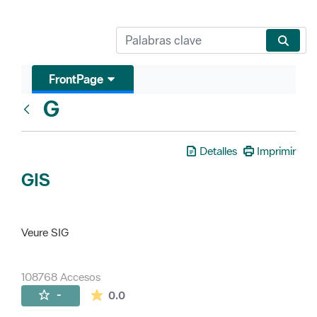
FrontPage
G
Glosari
Detalles
Imprimir
GIS
Veure SIG
108768 Accesos
La valoración media es de 0 estrellas de 
-
0.0