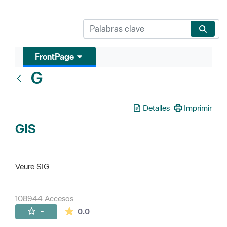
FrontPage
G
Glosari
Detalles
Imprimir
GIS
Veure SIG
108944 Accesos
La valoración media es de 0 estrellas de 
-
0.0